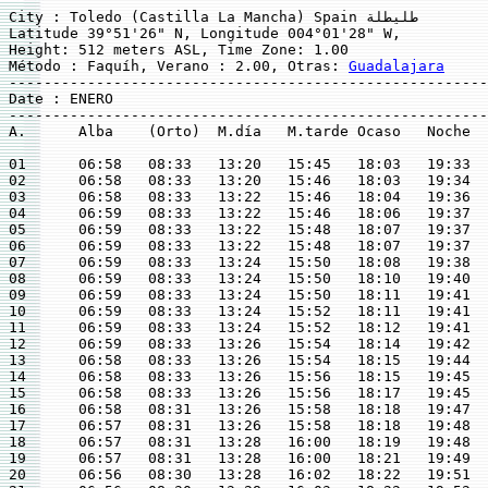
City : Toledo (Castilla La Mancha) Spain طليطلة

Latitude 39°51'26" N, Longitude 004°01'28" W,

Height: 512 meters ASL, Time Zone: 1.00

Método : Faquíh, Verano : 2.00, Otras: 
Guadalajara