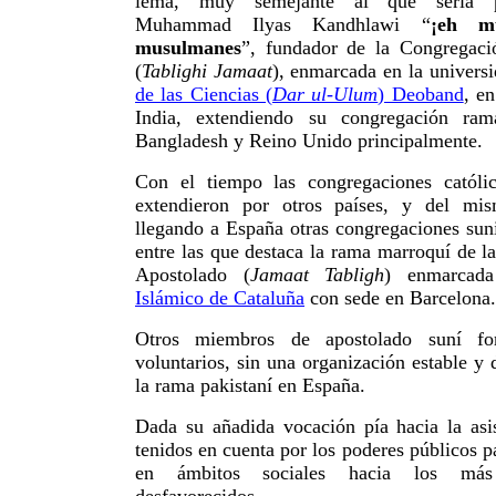
lema, muy semejante al que sería p
Muhammad Ilyas Kandhlawi “
¡eh m
musulmanes
”, fundador de la Congregaci
(
Tablighi Jamaat
), enmarcada en la univers
de las Ciencias (
Dar ul-Ulum
) Deoband
, en
India, extendiendo su congregación ram
Bangladesh y Reino Unido principalmente.
Con el tiempo las congregaciones católic
extendieron por otros países, y del m
llegando a España otras congregaciones sun
entre las que destaca la rama marroquí de 
Apostolado (
Jamaat Tabligh
) enmarca
Islámico de Cataluña
con sede en Barcelona.
Otros miembros de apostolado suní f
voluntarios, sin una organización estable y
la rama pakistaní en España.
Dada su añadida vocación pía hacia la asis
tenidos en cuenta por los poderes públicos p
en ámbitos sociales hacia los más